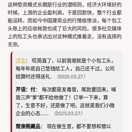
这种垫资模式长期是行业的潜规则，经济大环境好的
时候，上游的企业盈利高，于是回款快，整个行业都
能运转。而如今中国建筑业的行情极惨淡，每个包工
头账上的应收帐款也成了巨大的风险。很多社交媒体
上的包工头也表达出对这种模式推着走，没有选择的
无奈。
浮生
：
哎简直了，以前我爸就是个小包工头，
每年年底自己垫钱给工人，自己还干过，公司
结算时还得送礼.
（2025.03.27）
芹语：付
：
每次都是发毒誓，尾款要回来，喊
我三声“爹”都不给他做了！订单一下来，算
了。生意不好，还是做了吧。这就是我们小微
企业的心态……
（2025.03.27）
楚泉阁藏品
：
现在做生意，都不要想和管以