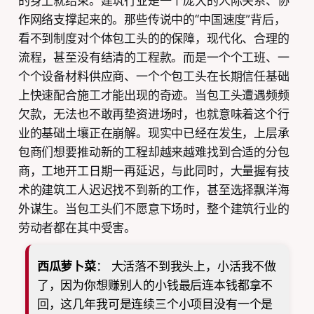
的身上就结束。建筑行业是一个庞大的人际关系、协
作网络支撑起来的。那些传说中的“中国速度”背后，
看不到制度对个体包工头的的保障，现代化、合理的
流程，甚至没有结清的工程款。而是一个个工班、一
个个设备材料供应商、一个个包工头在长期信任基础
上快速配合施工才能出现的奇迹。当包工头遭遇频频
欠款，无法也不敢再垫资进场时，也就意味着这个行
业的基础土壤正在崩解。现实中已经在发生，上层承
包商们想要推动新的工程却越来越难找到合适的分包
商，工地开工日期一再延迟，与此同时，大量握有技
术的建筑工人迟迟找不到新的工作，甚至选择飘洋海
外谋生。当包工头们不愿意下场时，整个建筑行业的
劳动者都在其中受害。
西瓜萝卜菜
：
大活落不到我头上，小活我不做
了，因为你想赚别人的小钱最后连本钱都拿不
回，这几年我可是连续三个小项目没有一个是