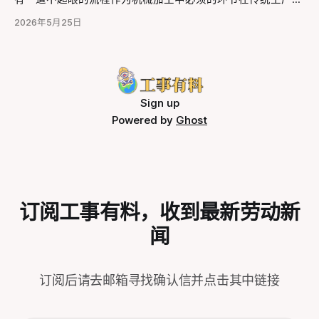
有余或艺高人胆大，而是普遍的“后怕”、“担心”与“痛心”。 无
往往没那么关注现实中具体的人。而只有弄明白在微观层面的
在——冲压，小到打火机零件的生产，大到新能源汽车的下线
法完全消除风险的工作 “我有些时候修空调一点细节没到位，
劳动过程中到底发生了什么，才能理解那些令人疲倦和窒息的
2026年5月25日
都离不开冲压。 自动化不断发展的今天除了无人工厂外，仍
我自己都吓的冷汗直流，虽然没出事，但是只有自己才清楚。
时代情绪从何而来，并找到如何打破这种看不见的枷锁的办
有大量的传统人力密集型企业和私人作坊在使用着半自动化设
以前不懂，东不怕西不怕，修的越多越怕，知道的太多了反而
法。 那么，现在我们邀请你，走出门去，去遇见那些身边的
备。同时，因为安全防范程序缺失，每年有大量工人因冲压工
怂了，我都修家电8、9年了。
劳动者，无论他们是制造业工人、平台零工、农民、白领、自
作被夺去双手，工伤致残的他们一边饱受病痛折磨，一边担忧
由职业者……说是调研，无非是去提问，去交谈，去倾听他们
着后续的权益保障。受伤在前，保障在后，断手工人丧失劳动
的故事，了解他们的希望与困境。人类与AI的不同之处也就在
能力之后究竟又要何去何从？ 一、冲压之殇，是什么造成了
Sign up
于我们能真的理解他者，看见彼此，共情对方，结成联盟。一
如此多的伤残 冲压‌是一种通过压力机和模具对板材、带材等
Powered by
Ghost
切的改变都首先来自于了解现实，问题藏于其中，解放的潜力
施加外力，使其产生塑性变形或分离，从而获得所需形状和尺
亦藏于其中。 🤝 我们提供的支持 * 资深劳工研究者、一线组
寸工件的成形加工方法。就像铁匠打铁，冲压机就是个自动化
的“铁锤+铁模”，只不过它不是人抡锤，是机器用‌几百吨的
力‌，一分钟砸几十下，把一块铁皮“压”成汽车门、锅盖、手机
壳等需要的形状，冲压具有高效、高精度、低成本的优势。
冲压机带动冲压连杆一旦启动，数百上千吨的压力必须落下
订阅工事有料，收到最新劳动新
——中途谁也拦不住，因此无论冲压机落是否正常落下，只要
没有及时抽离肉体，就面临着致残死亡风险。 *
闻
订阅后请去邮箱寻找确认信并点击其中链接