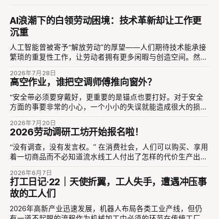
AI浪潮下的白领劳动困境：技术革新却让工作更
沉重
人工智能曾被寄予“解放劳动”的厚望——人们期待技术能承接
繁琐的重复性工作，让劳动者拥有更多闲暇与创造空间。然而
短短数年间，现实与愿景出现了明显偏差。 《工劳小报》第
2026年7月28日
57期总结道“AI技术的发展给部分劳动者带来了工作效率的提
高空作业，谁把空调师傅推向窗外？
升，但同时也增加了他们的工作量，甚至导致一些岗位被取
代。”2026年5月10日，英伟达CEO黄仁勋在美国一所高校中
“安全带必须要穿戴好，更重要的是锚点也要打好。对于安全
说到“AI很可能不会取代你，但比你更会使用AI的人，可能会取
方面的事要非常的小心，一个小小的失误就能造成很大的损
代你”。 这种“被ai代替”的叙事听起来很熟悉，就像曾经机器代
失。当然也不能因为安全措施做好了就大意，它也只是一个保
2026年7月20日
替蓝领工人，或者是纺织工砸毁织布机，把劳动者和他们的技
险，危险无处不在啊。” 2026年6月16日，空调师傅“千金顶一
2026劳动调研工坊开始报名啦！
能放在一个无助的被动位置上。而这种叙事和情绪进入劳动场
家”在抖音发布了自己的经历。他不久前在三楼拆空调过程中
所，在AI模型可以成功代替劳动之前，它本身已经成为管理者
不慎坠落，造成重伤——住院、手术、两个月在家康复，千师
“没有调查，没有发言权。” 在消费社会，人们可以购买、享用
压迫劳动者的工具。同时，这样的叙事也忽略了AI模型的应用
傅依然感到后怕。他详细回忆事故：当天连续拆卸多台空调，
着一切商品而不必知道流水线工人付出了怎样的代价生产出来
在每个白领工人身上不同的影响，他们在工作中的学习、适
人已非常疲劳，而旧空调本身有底角螺丝没有装齐，固定支架
的，也可以吃着外卖叫着车而不必去追问骑手和司机过着怎样
2026年6月7日
应、判断，并非“代替”一个词可以笼统地替代。日新月异的技
脆弱，安全措施也没做到位。他只是下意识拆掉了两颗螺丝，
被压缩到极致的生活。人确实可以毫无好奇心、视而不见的活
打工日记·22｜天使折翼，工人失手，遭遇冲压事
术革新并未自动转化为劳动者的福祉，反而在管理权力扩张、
随即外机晃动，整个人被甩下三楼。这一切，都是在多个疏忽
着，但同时也会错过对社会运作的深度理解的机会，以及失掉
故的工人们
劳动规训强化与技能价值稀释三个维度上，重塑了白领群体的
和疲劳的堆叠中发生的。 现在，千师傅还躺在病床上，经历
去建立更广泛的连接的可能。 你可能已经厌倦了键盘侠们的
工作生态。 一、管理边界的扩张：AI成为权力延伸的工具 在
漫长的康复之路。他的视频也引起了很多空调师傅的共鸣。在
骂战，或者由算法和社交媒体形成的信息茧房、同温层、回音
2026年高新产业迅速发展，机器人布局各类工业产线，但仍
劳动者反映的工作环境中，不少见到管理
这些经验丰富的师傅口中，我们看到的不是对高空作业的游刃
壁……而在学院里，现有的知识生产惯于研究抽象的问题，而
有一道不起眼的流程作为机械加工中必须的环节在传统工厂存