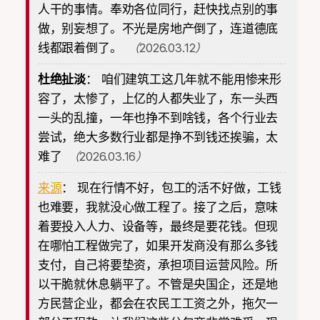
人干的事情。奉劝各位同行，赶快找点别的事
做，别妄想了。不光是房地产倒了，连道德底
线都跟着倒了。
（2026.03.12）
杜绝扯淡
：
咱们建筑工这几年就不能用惨来形
容了，太惨了，上亿的人都失业了，东一头西
一头的乱撞，一年也挣不到啥钱，各个行业去
尝试，绝大多数行业都是挣不到钱还挨骗，太
难了
（2026.03.16）
来源
：
现在行情不好，包工的活不好做，工钱
也难要，我就没心做工程了。接了之后，意味
着要投入人力、设备等，最终是要花钱。但现
在哪怕工程做完了，如果开发商没有那么多钱
支付，自己将要垫资，承担项目运营风险。所
以干脆就休息躺平了。不管是央国企，还是地
方民营企业，都会在农民工工资之外，拖欠一