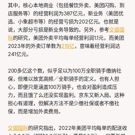
其中，核心本地商业（包括餐饮外卖、美团闪购、到
店服务等）的经营利润为387亿元，新业务（美团优
选、小象超市等）的经营亏损为202亿元。也就是
说，大部分亏损是新业务导致的。另外，参考
交银国
际
的研究，美团外卖平均每单经营利润1.1元，而美团
2023年的外卖订单数为
219亿
，意味着经营利润达
241亿元。
200多亿这个数，似乎足以为100万全职骑手缴纳社
保，但难以放宽高频／全职骑手的定义。也有人担
心，即便只是涵盖100万骑手，也会对盈利造成压
力，而且饿了么还没实现盈利，京东又新入局。这种
担心有道理，但解决方法不是少缴社保或者不缴社
保，而是增加外卖费用。
交银国际
的研究指出，2022年美团平均每单的配送收