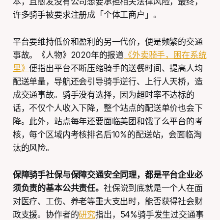
本，且愈发没有公司想要承担相关法律风险，最终，
许多骑手被要求注册成「个体工商户」。
平台要维持低价和盈利的另一代价，便是频繁的交通
事故。《人物》2020年的报道
《外卖骑手，困在系统
里》
便指出平台不断压缩骑手的送餐时间、提高人均
配送单量，导航还会引导骑手逆行、上行人天桥，造
成交通事故。骑手没有选择，因为超时率不达标的
话，不仅个人收入下降，整个站点的配送单价也会下
降。此外，站点每年还要面临美团和饿了么平台的考
核，每个区域内考核排名后10%的配送站，会面临淘
汰的风险。
保障骑手社保与保障交通安全同理，都是平台企业必
须负责的基本公共责任。
社保说到底就是一个人在面
对医疗、工伤、养老等重大支出时，能否获得社会财
政支援。协作者的
研究
指出，54%骑手发生过交通事