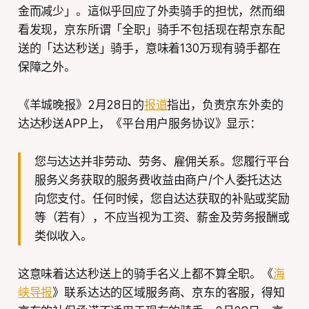
金而减少」。這似乎回应了外卖骑手的担忧，然而细
看发现，京东所谓「全职」骑手不包括现在帮京东配
送的「达达秒送」骑手，意味着130万现有骑手都在
保障之外。
《羊城晚报》2月28日的
报道
指出，负责京东外卖的
达达秒送APP上，《平台用户服务协议》显示：
您与达达并非劳动、劳务、雇佣关系。您履行平台
服务义务获取的服务费收益由商户/个人委托达达
向您支付。任何时候，您自达达获取的补贴或奖励
等（若有），不应当视为工资、薪金及劳务报酬或
类似收入。
这意味着达达秒送上的骑手名义上都不算全职。《
海
峡导报
》联系达达的区域服务商、京东的客服，得知