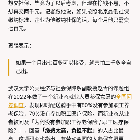
想交社保，毕竟为了以后考虑，但现在挣钱不易，不
想再交两千元。记者跟他说，如果按照北京最低社保
缴纳标准，企业为他缴纳社保的话，每个月他只需交
七百元。
贺强表示：
如果一个月出七百多可以接受，就害怕二千多全自
己出。
武汉大学公共经济与社会保障系副教授赵青的课题组
在2022年做了一个新业态就业人员参保意愿的
全国问
卷调查
，发现即时配送骑手中有80%没有参加职工养
老保险，79%没有参加职工医疗保险。而新业态从业
者被问及「为何没有参加职工养老保险 / 职工医疗保
险？」，回答
「缴费太高，负担不起」
的人占比最
高。这项研究也指出，有劳动合同的人参保意愿更