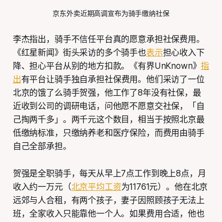
京东外卖近期高调宣布为骑手缴纳社保
李杰指出，骑手不信任平台真的愿意承担社保费用。
《红星新闻》街头采访的多个骑手也
表示
担心收入下
降、担心平台从别的地方扣款。《有界UnKnown》
指
出
有平台让骑手独自承担社保费用。他们采访了一位
北京的饿了么骑手贺强，他工作了8年没有社保，最
近收到公司的调研电话，问他愿不愿意交社保，「自
己掏两千多」。两千元这个数目，相当于按照北京最
低缴纳标准，只缴纳养老和医疗保险，而费用由骑手
自己全部承担。
贺强是全职骑手，每天从早上7点工作到晚上8点，月
收入约一万元（
北京平均工资
为11761元）。他在北京
远郊与人合租，有两个孩子，妻子因照顾孩子无法上
班，全家收入只能靠他一个人。如果费用合适，他也