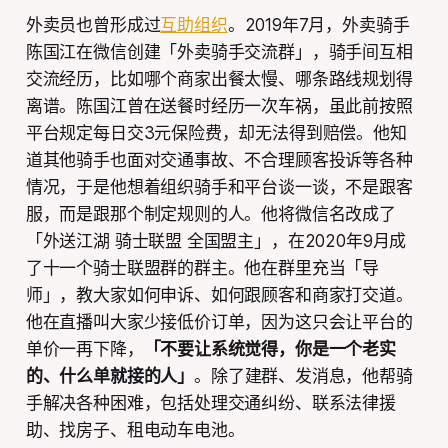
外卖员也曾形成过
互助组织
。2019年7月，外卖骑手
陈国江在微信创建「外卖骑手交流群」，骑手间互相
交流经历，比如哪个商家出餐太慢、哪条路线规划得
离谱。陈国江曾在送餐时经历一次车祸，虽此前按照
平台规定每日交3元保险费，却无法得到赔偿。他知
道其他骑手也面对交通事故、不合理顾客投诉等各种
情况，于是他想着组织骑手和平台谈一谈，不是跟客
服，而是跟那个制定规则的人。他将微信名改成了
「外送江湖 骑士联盟 全国盟主」，在2020年9月成
了十一个骑士联盟群的群主。他在群里充当「导
师」，教大家如何申诉、如何跟顾客和商家打交道。
他在直播叫大家少接低价订单，因为这只会让平台的
单价一再下降，
「不要让系统觉得，你是一个老实
的、什么单就接的人」
。除了建群、发消息，他帮骑
手解决各种困难，包括处理交通纠纷、联系法律援
助、找房子、租电动车电池。