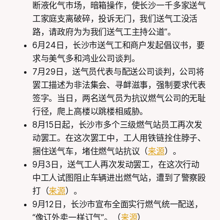
断液化气市场，暗箱操作，使长沙一千多家送气
工家庭支离破碎，投诉无门，我们送气工没活
路，请政府为为我们送气工主持公道”。
6月24日，长沙市送气工和商户发起倡议书，要
求与美气多和鸿业公司谈判。
7月29日，送气员代表与配送公司谈判，公司将
罢工描述为非法集会、寻衅滋事，强制要求代表
签字。当日，两名送气员为抗议燃气公司的无耻
行径，爬上高楼以跳楼相威胁。
8月15日起，长沙市多个三级燃气站员工再次发
动罢工。在这次罢工中，工人用铁链拴住脖子、
捆住送气车，堵住燃气站抗议（
来源
）。
9月3日，送气工人再次发动罢工，在这次行动
中工人试图阻止车辆进出燃气站，遭到了警察殴
打（
来源
）。
9月12日，长沙市宣布全面实行燃气统一配送，
“像订外卖一样订气”。（
来源
）