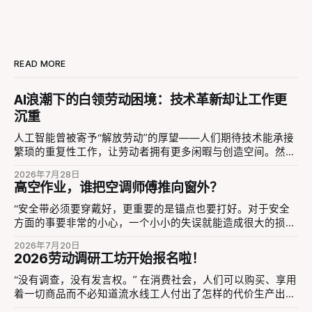
READ MORE
AI浪潮下的白领劳动困境：技术革新却让工作更
沉重
人工智能曾被寄予“解放劳动”的厚望——人们期待技术能承接
繁琐的重复性工作，让劳动者拥有更多闲暇与创造空间。然而
短短数年间，现实与愿景出现了明显偏差。 《工劳小报》第
2026年7月28日
57期总结道“AI技术的发展给部分劳动者带来了工作效率的提
高空作业，谁把空调师傅推向窗外？
升，但同时也增加了他们的工作量，甚至导致一些岗位被取
代。”2026年5月10日，英伟达CEO黄仁勋在美国一所高校中
“安全带必须要穿戴好，更重要的是锚点也要打好。对于安全
说到“AI很可能不会取代你，但比你更会使用AI的人，可能会取
方面的事要非常的小心，一个小小的失误就能造成很大的损
代你”。 这种“被ai代替”的叙事听起来很熟悉，就像曾经机器代
失。当然也不能因为安全措施做好了就大意，它也只是一个保
2026年7月20日
替蓝领工人，或者是纺织工砸毁织布机，把劳动者和他们的技
险，危险无处不在啊。” 2026年6月16日，空调师傅“千金顶一
2026劳动调研工坊开始报名啦！
能放在一个无助的被动位置上。而这种叙事和情绪进入劳动场
家”在抖音发布了自己的经历。他不久前在三楼拆空调过程中
所，在AI模型可以成功代替劳动之前，它本身已经成为管理者
不慎坠落，造成重伤——住院、手术、两个月在家康复，千师
“没有调查，没有发言权。” 在消费社会，人们可以购买、享用
压迫劳动者的工具。同时，这样的叙事也忽略了AI模型的应用
傅依然感到后怕。他详细回忆事故：当天连续拆卸多台空调，
着一切商品而不必知道流水线工人付出了怎样的代价生产出来
在每个白领工人身上不同的影响，他们在工作中的学习、适
人已非常疲劳，而旧空调本身有底角螺丝没有装齐，固定支架
的，也可以吃着外卖叫着车而不必去追问骑手和司机过着怎样