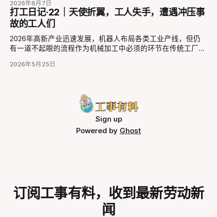
2026年6月7日
应、判断，并非“代替”一个词可以笼统地替代。日新月异的技
脆弱，安全措施也没做到位。他只是下意识拆掉了两颗螺丝，
被压缩到极致的生活。人确实可以毫无好奇心、视而不见的活
打工日记·22｜天使折翼，工人失手，遭遇冲压事
术革新并未自动转化为劳动者的福祉，反而在管理权力扩张、
随即外机晃动，整个人被甩下三楼。这一切，都是在多个疏忽
着，但同时也会错过对社会运作的深度理解的机会，以及失掉
故的工人们
劳动规训强化与技能价值稀释三个维度上，重塑了白领群体的
和疲劳的堆叠中发生的。 现在，千师傅还躺在病床上，经历
去建立更广泛的连接的可能。 你可能已经厌倦了键盘侠们的
工作生态。 一、管理边界的扩张：AI成为权力延伸的工具 在
漫长的康复之路。他的视频也引起了很多空调师傅的共鸣。在
骂战，或者由算法和社交媒体形成的信息茧房、同温层、回音
2026年高新产业迅速发展，机器人布局各类工业产线，但仍
劳动者反映的工作环境中，不少见到管理
这些经验丰富的师傅口中，我们看到的不是对高空作业的游刃
壁……而在学院里，现有的知识生产惯于研究抽象的问题，而
有一道不起眼的流程作为机械加工中必须的环节在传统工厂存
有余或艺高人胆大，而是普遍的“后怕”、“担心”与“痛心”。 无
往往没那么关注现实中具体的人。而只有弄明白在微观层面的
在——冲压，小到打火机零件的生产，大到新能源汽车的下线
法完全消除风险的工作 “我有些时候修空调一点细节没到位，
劳动过程中到底发生了什么，才能理解那些令人疲倦和窒息的
2026年5月25日
都离不开冲压。 自动化不断发展的今天除了无人工厂外，仍
我自己都吓的冷汗直流，虽然没出事，但是只有自己才清楚。
时代情绪从何而来，并找到如何打破这种看不见的枷锁的办
有大量的传统人力密集型企业和私人作坊在使用着半自动化设
以前不懂，东不怕西不怕，修的越多越怕，知道的太多了反而
法。 那么，现在我们邀请你，走出门去，去遇见那些身边的
备。同时，因为安全防范程序缺失，每年有大量工人因冲压工
怂了，我都修家电8、9年了。
劳动者，无论他们是制造业工人、平台零工、农民、白领、自
作被夺去双手，工伤致残的他们一边饱受病痛折磨，一边担忧
由职业者……说是调研，无非是去提问，去交谈，去倾听他们
着后续的权益保障。受伤在前，保障在后，断手工人丧失劳动
的故事，了解他们的希望与困境。人类与AI的不同之处也就在
能力之后究竟又要何去何从？ 一、冲压之殇，是什么造成了
Sign up
于我们能真的理解他者，看见彼此，共情对方，结成联盟。一
如此多的伤残 冲压‌是一种通过压力机和模具对板材、带材等
Powered by
Ghost
切的改变都首先来自于了解现实，问题藏于其中，解放的潜力
施加外力，使其产生塑性变形或分离，从而获得所需形状和尺
亦藏于其中。 🤝 我们提供的支持 * 资深劳工研究者、一线组
寸工件的成形加工方法。就像铁匠打铁，冲压机就是个自动化
的“铁锤+铁模”，只不过它不是人抡锤，是机器用‌几百吨的
力‌，一分钟砸几十下，把一块铁皮“压”成汽车门、锅盖、手机
壳等需要的形状，冲压具有高效、高精度、低成本的优势。
冲压机带动冲压连杆一旦启动，数百上千吨的压力必须落下
订阅工事有料，收到最新劳动新
——中途谁也拦不住，因此无论冲压机落是否正常落下，只要
没有及时抽离肉体，就面临着致残死亡风险。 *
闻