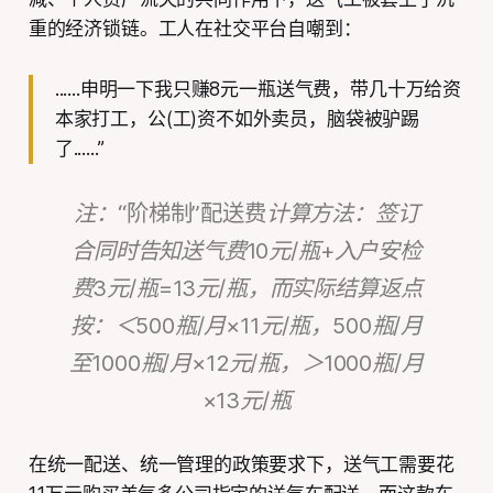
重的经济锁链。工人在社交平台自嘲到：
......申明一下我只赚8元一瓶送气费，带几十万给资
本家打工，公(工)资不如外卖员，脑袋被驴踢
了......”
注：
“阶梯制”配送费
计算方法：签订
合同时告知送气费10元/瓶+入户安检
费3元/瓶=13元/瓶，而实际结算返点
按：＜500瓶/月×11元/瓶，500瓶/月
至1000瓶/月×12元/瓶，＞1000瓶/月
×13元/瓶
在统一配送、统一管理的政策要求下，送气工需要花