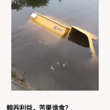
鲸吞利益，苦果谁食？