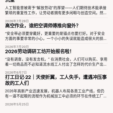
沉重
人工智能曾被寄予“解放劳动”的厚望——人们期待技术能承接
繁琐的重复性工作，让劳动者拥有更多闲暇与创造空间。然而
短短数年间，现实与愿景出现了明显偏差。 《工劳小报》第
2026年7月28日
57期总结道“AI技术的发展给部分劳动者带来了工作效率的提
高空作业，谁把空调师傅推向窗外？
升，但同时也增加了他们的工作量，甚至导致一些岗位被取
代。”2026年5月10日，英伟达CEO黄仁勋在美国一所高校中
“安全带必须要穿戴好，更重要的是锚点也要打好。对于安全
说到“AI很可能不会取代你，但比你更会使用AI的人，可能会取
方面的事要非常的小心，一个小小的失误就能造成很大的损
代你”。 这种“被ai代替”的叙事听起来很熟悉，就像曾经机器代
失。当然也不能因为安全措施做好了就大意，它也只是一个保
2026年7月20日
替蓝领工人，或者是纺织工砸毁织布机，把劳动者和他们的技
险，危险无处不在啊。” 2026年6月16日，空调师傅“千金顶一
2026劳动调研工坊开始报名啦！
能放在一个无助的被动位置上。而这种叙事和情绪进入劳动场
家”在抖音发布了自己的经历。他不久前在三楼拆空调过程中
所，在AI模型可以成功代替劳动之前，它本身已经成为管理者
不慎坠落，造成重伤——住院、手术、两个月在家康复，千师
“没有调查，没有发言权。” 在消费社会，人们可以购买、享用
压迫劳动者的工具。同时，这样的叙事也忽略了AI模型的应用
傅依然感到后怕。他详细回忆事故：当天连续拆卸多台空调，
着一切商品而不必知道流水线工人付出了怎样的代价生产出来
在每个白领工人身上不同的影响，他们在工作中的学习、适
人已非常疲劳，而旧空调本身有底角螺丝没有装齐，固定支架
的，也可以吃着外卖叫着车而不必去追问骑手和司机过着怎样
2026年6月7日
应、判断，并非“代替”一个词可以笼统地替代。日新月异的技
脆弱，安全措施也没做到位。他只是下意识拆掉了两颗螺丝，
被压缩到极致的生活。人确实可以毫无好奇心、视而不见的活
打工日记·22｜天使折翼，工人失手，遭遇冲压事
术革新并未自动转化为劳动者的福祉，反而在管理权力扩张、
随即外机晃动，整个人被甩下三楼。这一切，都是在多个疏忽
着，但同时也会错过对社会运作的深度理解的机会，以及失掉
故的工人们
劳动规训强化与技能价值稀释三个维度上，重塑了白领群体的
和疲劳的堆叠中发生的。 现在，千师傅还躺在病床上，经历
去建立更广泛的连接的可能。 你可能已经厌倦了键盘侠们的
工作生态。 一、管理边界的扩张：AI成为权力延伸的工具 在
漫长的康复之路。他的视频也引起了很多空调师傅的共鸣。在
骂战，或者由算法和社交媒体形成的信息茧房、同温层、回音
2026年高新产业迅速发展，机器人布局各类工业产线，但仍
劳动者反映的工作环境中，不少见到管理
这些经验丰富的师傅口中，我们看到的不是对高空作业的游刃
壁……而在学院里，现有的知识生产惯于研究抽象的问题，而
有一道不起眼的流程作为机械加工中必须的环节在传统工厂存
有余或艺高人胆大，而是普遍的“后怕”、“担心”与“痛心”。 无
往往没那么关注现实中具体的人。而只有弄明白在微观层面的
在——冲压，小到打火机零件的生产，大到新能源汽车的下线
法完全消除风险的工作 “我有些时候修空调一点细节没到位，
劳动过程中到底发生了什么，才能理解那些令人疲倦和窒息的
2026年5月25日
都离不开冲压。 自动化不断发展的今天除了无人工厂外，仍
我自己都吓的冷汗直流，虽然没出事，但是只有自己才清楚。
时代情绪从何而来，并找到如何打破这种看不见的枷锁的办
有大量的传统人力密集型企业和私人作坊在使用着半自动化设