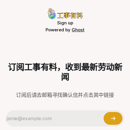
以前不懂，东不怕西不怕，修的越多越怕，知道的太多了反而
法。 那么，现在我们邀请你，走出门去，去遇见那些身边的
备。同时，因为安全防范程序缺失，每年有大量工人因冲压工
怂了，我都修家电8、9年了。
劳动者，无论他们是制造业工人、平台零工、农民、白领、自
作被夺去双手，工伤致残的他们一边饱受病痛折磨，一边担忧
由职业者……说是调研，无非是去提问，去交谈，去倾听他们
着后续的权益保障。受伤在前，保障在后，断手工人丧失劳动
的故事，了解他们的希望与困境。人类与AI的不同之处也就在
能力之后究竟又要何去何从？ 一、冲压之殇，是什么造成了
Sign up
于我们能真的理解他者，看见彼此，共情对方，结成联盟。一
如此多的伤残 冲压‌是一种通过压力机和模具对板材、带材等
Powered by
Ghost
切的改变都首先来自于了解现实，问题藏于其中，解放的潜力
施加外力，使其产生塑性变形或分离，从而获得所需形状和尺
亦藏于其中。 🤝 我们提供的支持 * 资深劳工研究者、一线组
寸工件的成形加工方法。就像铁匠打铁，冲压机就是个自动化
的“铁锤+铁模”，只不过它不是人抡锤，是机器用‌几百吨的
力‌，一分钟砸几十下，把一块铁皮“压”成汽车门、锅盖、手机
壳等需要的形状，冲压具有高效、高精度、低成本的优势。
冲压机带动冲压连杆一旦启动，数百上千吨的压力必须落下
订阅工事有料，收到最新劳动新
——中途谁也拦不住，因此无论冲压机落是否正常落下，只要
没有及时抽离肉体，就面临着致残死亡风险。 *
闻
订阅后请去邮箱寻找确认信并点击其中链接